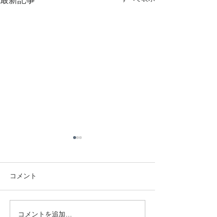
最新記事
コメント
コメントを追加…
名古屋歯科女子フェス２
名古屋歯科女子