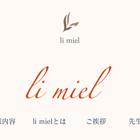
業内容
li mielとは
ご挨拶
先