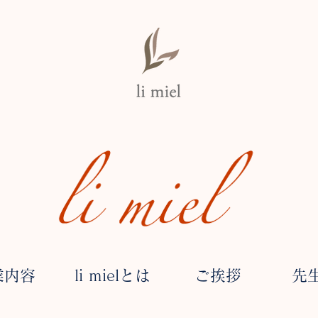
業内容
li mielとは
ご挨拶
先