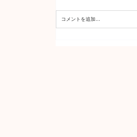
コメントを追加…
名古屋歯科女子フェス２０１
９⑶