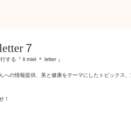
 letter７
 li miel ＊ letter 』
んへの情報提供、美と健康をテーマにしたトピックス、
せ！