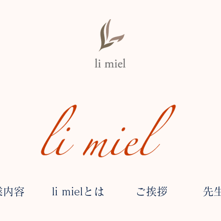
業内容
li mielとは
ご挨拶
先